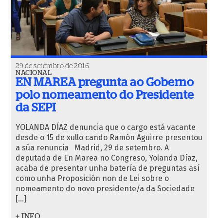
29 de setembro de 2016
NACIONAL
EN MAREA pregunta ao Goberno
polo nomeamento do Presidente
da SEPI
YOLANDA DÍAZ denuncia que o cargo está vacante
desde o 15 de xullo cando Ramón Aguirre presentou
a súa renuncia Madrid, 29 de setembro. A
deputada de En Marea no Congreso, Yolanda Díaz,
acaba de presentar unha batería de preguntas así
como unha Proposición non de Lei sobre o
nomeamento do novo presidente/a da Sociedade
[…]
+ INFO